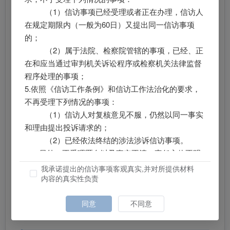
（1）信访事项已经受理或者正在办理，信访人
在规定期限内（一般为60日）又提出同一信访事项
党委机构
人大机构
政府机构
政协机
的；
（2）属于法院、检察院管辖的事项，已经、正
在和应当通过审判机关诉讼程序或检察机关法律监督
耿马自治县委办公室
程序处理的事项；
5.依照《信访工作条例》和信访工作法治化的要求，
耿马县委党史研究室
不再受理下列情况的事项：
（1）信访人对复核意见不服，仍然以同一事实
耿马自治县委组织部
和理由提出投诉请求的；
（2）已经依法终结的涉法涉诉信访事项。
耿马自治县委政法委
另外，不受理匿名以及事实不清、责任主体不明
的信访事项。
我承诺提出的信访事项客观真实,并对所提供材料
内容的真实性负责
请您在规定期限内，不要重复投诉。如已有处理
耿马县委党校
（复查）意见，请及时向原办理机关、单位的上一级
机关、单位申请复查（复核）。
同意
不同意
耿马县委编办
感谢您的理解和支持！